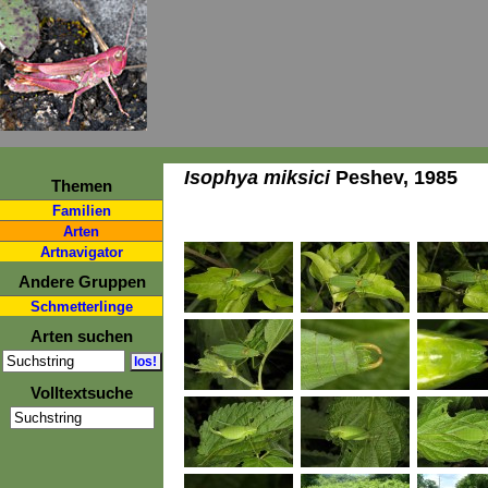
Isophya miksici
Peshev, 1985
Themen
Familien
Arten
Artnavigator
Andere Gruppen
Schmetterlinge
Arten suchen
Volltextsuche