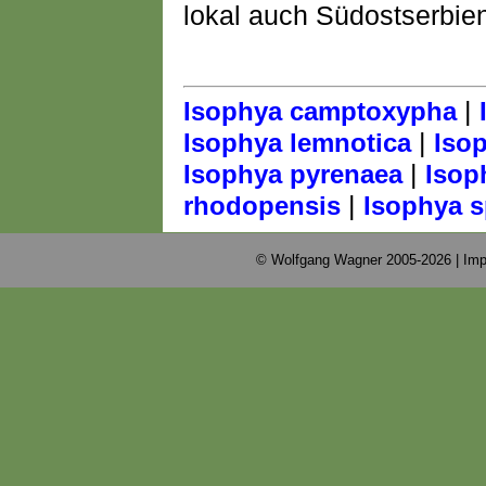
lokal auch Südostserbien
|
Isophya camptoxypha
|
Isophya lemnotica
Iso
|
Isophya pyrenaea
Isop
|
rhodopensis
Isophya s
© Wolfgang Wagner 2005-2026 |
Imp