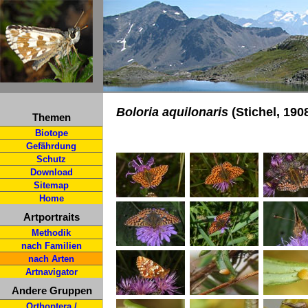
Boloria aquilonaris
(Stichel, 190
Themen
Biotope
Gefährdung
Schutz
Download
Sitemap
Home
Artportraits
Methodik
nach Familien
nach Arten
Artnavigator
Andere Gruppen
Orthoptera /