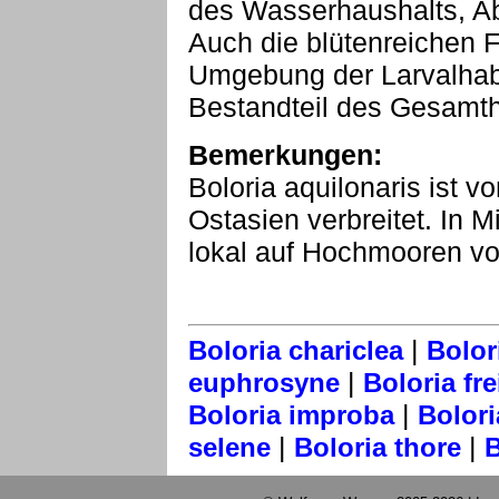
des Wasserhaushalts, Abt
Auch die blütenreichen 
Umgebung der Larvalhabi
Bestandteil des Gesamth
Bemerkungen:
Boloria aquilonaris ist v
Ostasien verbreitet. In M
lokal auf Hochmooren vo
|
Boloria chariclea
Bolor
|
euphrosyne
Boloria fre
|
Boloria improba
Bolor
|
|
selene
Boloria thore
B