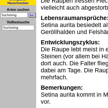
Die Raupen fressen Fle
Heuschrecken
vielleicht auch abgestor
Arten suchen
Lebensraumansprüche
Volltextsuche
Setina aurita besiedelt 
Geröllhalden und Felsh
Entwicklungszyklus:
Die Raupe lebt meist in 
Steinen (vor allem bei H
dort auch. Die Falter f
dabei am Tage. Die Raupe
mehrfach.
Bemerkungen:
Setina aurita kommt in M
vor.