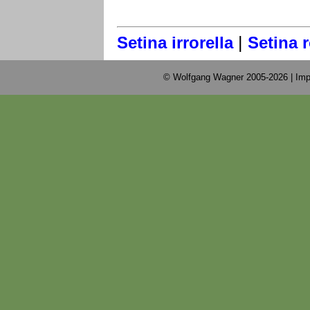
|
Setina irrorella
Setina 
© Wolfgang Wagner 2005-2026 |
Imp