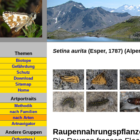
Setina aurita
(Esper, 1787) (Alpe
Themen
Biotope
Gefährdung
Schutz
Download
Sitemap
Home
Artportraits
Methodik
nach Familien
nach Arten
Artnavigator
Raupennahrungspflanz
Andere Gruppen
Orthoptera /