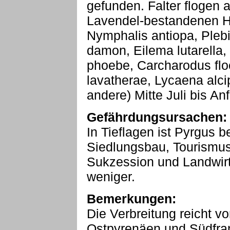
gefunden. Falter flogen 
Lavendel-bestandenen H
Nymphalis antiopa, Pleb
damon, Eilema lutarella,
phoebe, Carcharodus flo
lavatherae, Lycaena alci
andere) Mitte Juli bis A
Gefährdungsursachen:
In Tieflagen ist Pyrgus be
Siedlungsbau, Tourismu
Sukzession und Landwirt
weniger.
Bemerkungen:
Die Verbreitung reicht v
Ostpyrenäen und Südfrank