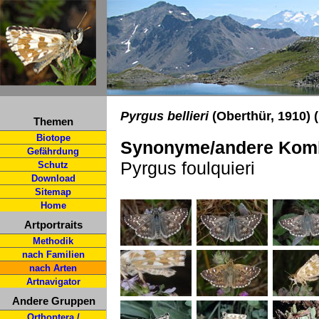
Pyrgus bellieri
(Oberthür, 1910) 
Themen
Biotope
Synonyme/andere Komb
Gefährdung
Pyrgus foulquieri
Schutz
Download
Sitemap
Home
Artportraits
Methodik
nach Familien
nach Arten
Artnavigator
Andere Gruppen
Orthoptera /