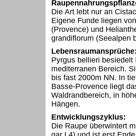
Raupennahrungspflanz
Die Art lebt nur an Cist
Eigene Funde liegen vo
(Provence) und Helian
grandiflorum (Seealpen b
Lebensraumansprüche
Pyrgus bellieri besiede
mediterranen Bereich. Si
bis fast 2000m NN. In ti
Basse-Provence liegt das 
Waldrandbereich, in hö
Hängen.
Entwicklungszyklus:
Die Raupe überwintert me
gar L4) und ist erst End