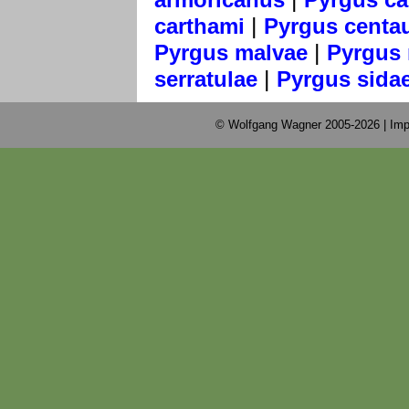
|
carthami
Pyrgus centa
|
Pyrgus malvae
Pyrgus 
|
serratulae
Pyrgus sida
© Wolfgang Wagner 2005-2026 |
Imp