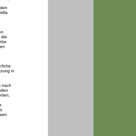
 den
illa
en
 die
arbe
pen
rliche
tzung in
s nach
nden
rten,
e
s
sen.