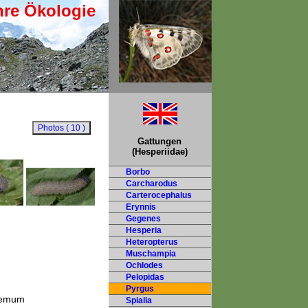
hre Ökologie
Gattungen
(Hesperiidae)
Borbo
Carcharodus
Carterocephalus
Erynnis
Gegenes
Hesperia
Heteropterus
Muschampia
Ochlodes
Pelopidas
Pyrgus
themum
Spialia