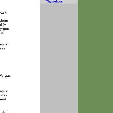
Thymelicus
Kalk,
ichem
l (+
Pyrgus
re.
etzten
 in
 Pyrgus
yrgus
nton
hend
ntani)