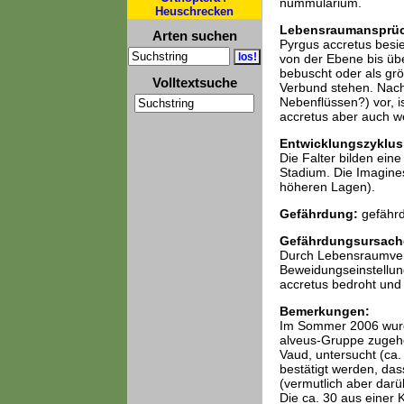
nummularium.
Heuschrecken
Lebensraumansprü
Arten suchen
Pyrgus accretus besie
von der Ebene bis üb
bebuscht oder als gr
Volltextsuche
Verbund stehen. Nach
Nebenflüssen?) vor, is
accretus aber auch we
Entwicklungszyklus
Die Falter bilden ein
Stadium. Die Imagines
höheren Lagen).
Gefährdung:
gefährd
Gefährdungsursach
Durch Lebensraumver
Beweidungseinstellun
accretus bedroht und 
Bemerkungen:
Im Sommer 2006 wurde
alveus-Gruppe zugehö
Vaud, untersucht (ca
bestätigt werden, das
(vermutlich aber dar
Die ca. 30 aus einer 