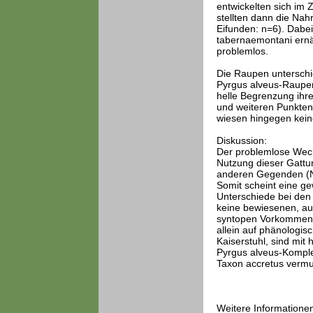
entwickelten sich im
stellten dann die Na
Eifunden: n=6). Dabe
tabernaemontani ernä
problemlos.
Die Raupen unterschie
Pyrgus alveus-Raupen
helle Begrenzung ihre
und weiteren Punkten
wiesen hingegen kein
Diskussion:
Der problemlose Wech
Nutzung dieser Gattun
anderen Gegenden (No
Somit scheint eine ge
Unterschiede bei den 
keine bewiesenen, au
syntopen Vorkommen vo
allein auf phänologi
Kaiserstuhl, sind mit
Pyrgus alveus-Komple
Taxon accretus vermut
Weitere Informatione