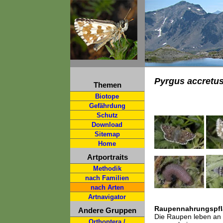
Pyrgus accretu
Themen
Biotope
Gefährdung
Schutz
Download
Sitemap
Home
Artportraits
Methodik
nach Familien
nach Arten
Artnavigator
Raupennahrungspfl
Andere Gruppen
Die Raupen leben an 
Orthoptera /