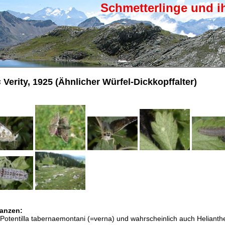
Schmetterlinge und i
s
Verity, 1925 (Ähnlicher Würfel-Dickkopffalter)
anzen:
Potentilla tabernaemontani (=verna) und wahrscheinlich auch Helian