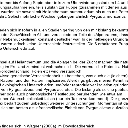
 Zimmer bis Anfang September teils zum Überwinterungsstadium L4 und
hrungsaufnahme ein, teils subitan zur Puppe (zusammen mit denen aus
i wurden sie sowohl mit Helianthemum nummularium als auch mit Potent
hrt. Selbst mehrfache Wechsel gelangen ähnlich Pyrgus armoricanus
den sich insofern in allen Stadien gering von den mir bislang bekannt
 der Schwäbischen Alb und verschiedener Teile des Alpenraums, dass
r Nebenrückenlinien konstant deutlicher war. In der hellbeigen Grundf
 waren jedoch keine Unterschiede festzustellen. Die 6 erhaltenen Pup
e Unterschiede auf.
sel auf Helianthemum und die Ablagen bei der Zucht machen die natü
g im Freiland zumindest wahrscheinlich. Die vermutliche Potentilla-Nu
rddeutschland, Polen etc) wird verständlich.
wisse genetische Verschiedenheit zu bestehen, was auch die (leichten)
Raupen und den Faltern implizieren. Allerdings gibt es meiner Kenntni
f ökologischen Unterschieden und/oder reproduktiver Isolation gründe
n Pyrgus alveus und Pyrgus accretus. Die bislang als solche publizie
scher oder auch phänotypischer Festlegung beruhenden wie etwa am
 hoher Wahrscheinlichkeit falsch (nur ein Taxon vorkommend). Der ganz
x bedarf zudem unbedingt weiterer Untersuchungen. Momentan ist da
lich am besten als infraspezifische Einheit von Pyrgus alveus aufzufas
n finden sich in Wagner (2006a) im Downloadbereich.