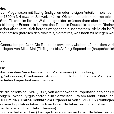
che:
delt Magerrasen mit flachgründigeren oder felsigen Anteilen meist auf 
er 1600m NN etwa im Schweizer Jura. Oft sind die Lebensräume teils
ößere Flecken im lichten Wald ausgebildet, müssen dann aber in räuml
 bisheriger Erkenntnis kommt das Taxon in Deutschland nur im Rheinta
t dort aber vermutlich bereits weitgehend ausgestorben. Vielleicht ist 
iter östlich (nördlich des Maintals) verbreitet, was noch zu belegen wä
:
e Generation pro Jahr. Die Raupe überwintert zwischen L2 und dem vorl
 fliegen von Mitte Mai (Tieflagen) bis Anfang September (hauptsächlich
et
en:
lust wie dem Verschwinden von Magerrasen (Aufforstung,
g, Sukzession, Überbauung, Aufdüngung, Umbruch, häufige Mahd) ist
in tiefen Lagen fast verschwunden.
 die bereits bei SBN (1997) von dort erwähnte Population des der P
rigen Taxons Pyrgus accretus im Schweizer Jura am Mont Tendre, Ka
. 1600m NN). Hierbei konnten die Ergebnisse von SBN (1997) dahinge
s diese Population tatsächlich an Potentilla tabernaemontani ablegt
über hinaus auch an Helianthemum).
Kopula erhaltenen Eier (+ einige Freiland-Eier an Potentilla tabernaemo