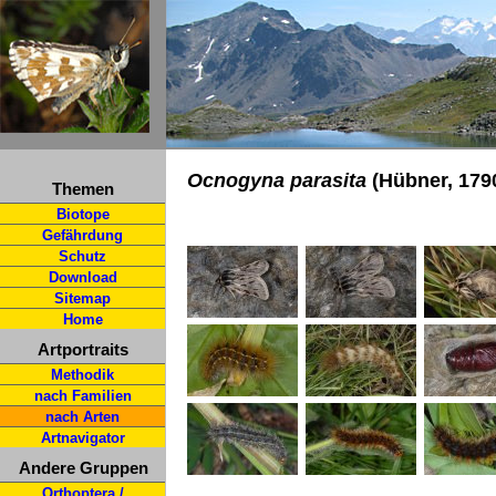
Ocnogyna parasita
(Hübner, 1790
Themen
Biotope
Gefährdung
Schutz
Download
Sitemap
Home
Artportraits
Methodik
nach Familien
nach Arten
Artnavigator
Andere Gruppen
Orthoptera /