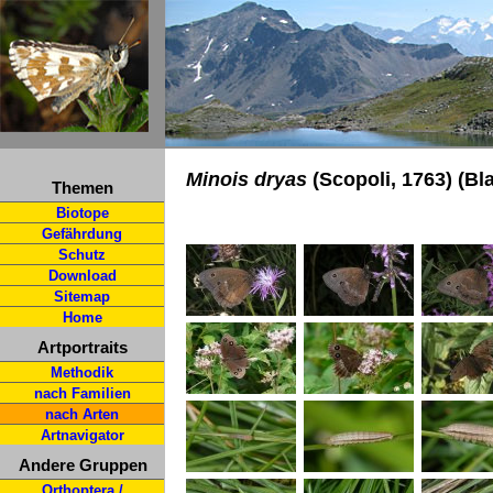
Minois dryas
(Scopoli, 1763) (B
Themen
Biotope
Gefährdung
Schutz
Download
Sitemap
Home
Artportraits
Methodik
nach Familien
nach Arten
Artnavigator
Andere Gruppen
Orthoptera /