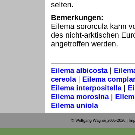
selten.
Bemerkungen:
Eilema sororcula kann v
des nicht-arktischen Eur
angetroffen werden.
|
Eilema albicosta
Eilem
|
cereola
Eilema compla
|
Eilema interpositella
Ei
|
Eilema morosina
Eilema
Eilema uniola
© Wolfgang Wagner 2005-2026 |
Imp