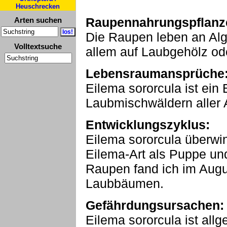
Heuschrecken
Raupennahrungspflanz
Arten suchen
Die Raupen leben an Alg
Volltextsuche
allem auf Laubgehölz ode
Lebensraumansprüche
Eilema sororcula ist ei
Laubmischwäldern aller A
Entwicklungszyklus:
Eilema sororcula überwin
Eilema-Art als Puppe und
Raupen fand ich im Aug
Laubbäumen.
Gefährdungsursachen:
Eilema sororcula ist allg