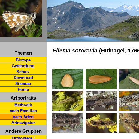
Eilema sororcula
(Hufnagel, 1766
Themen
Biotope
Gefährdung
Schutz
Download
Sitemap
Home
Artportraits
Methodik
nach Familien
nach Arten
Artnavigator
Andere Gruppen
Orthoptera /