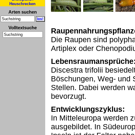
Heuschrecken
Arten suchen
Volltextsuche
Raupennahrungspflanz
Die Raupen sind polypha
Artiplex oder Chenopodi
Lebensraumansprüche
Discestra trifolii besiede
Böschungen, Weg- und S
Stellen. Dabei werden wa
bevorzugt.
Entwicklungszyklus:
In Mitteleuropa werden 
ausgebildet. In Südeuro