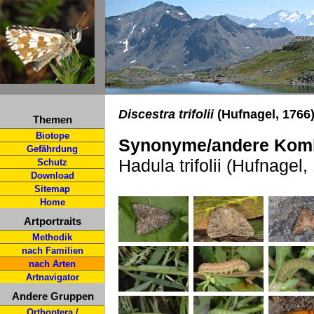
Discestra trifolii
(Hufnagel, 1766)
Themen
Biotope
Synonyme/andere Komb
Gefährdung
Hadula trifolii (Hufnagel,
Schutz
Download
Sitemap
Home
Artportraits
Methodik
nach Familien
nach Arten
Artnavigator
Andere Gruppen
Orthoptera /