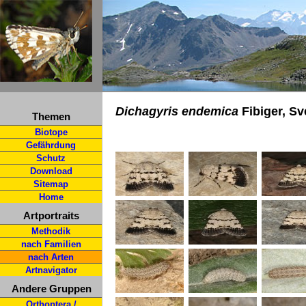
Dichagyris endemica
Fibiger, Sv
Themen
Biotope
Gefährdung
Schutz
Download
Sitemap
Home
Artportraits
Methodik
nach Familien
nach Arten
Artnavigator
Andere Gruppen
Orthoptera /