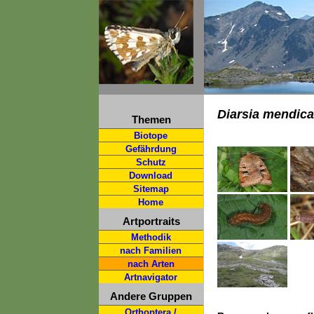
Diarsia mendica
Themen
Biotope
Gefährdung
Schutz
Download
Sitemap
Home
Artportraits
Methodik
nach Familien
nach Arten
Artnavigator
Andere Gruppen
Orthoptera /