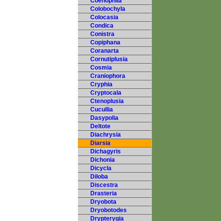
Coenophila
Colobochyla
Colocasia
Condica
Conistra
Copiphana
Coranarta
Cornutiplusia
Cosmia
Craniophora
Cryphia
Cryptocala
Ctenoplusia
Cucullia
Dasypolia
Deltote
Diachrysia
Diarsia
Dichagyris
Dichonia
Dicycla
Diloba
Discestra
Drasteria
Dryobota
Dryobotodes
Drypterygia