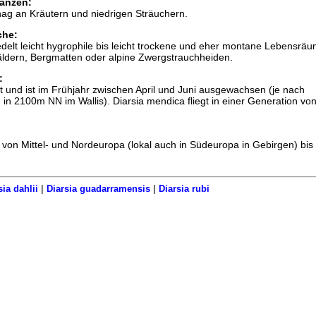
anzen:
hag an Kräutern und niedrigen Sträuchern.
che:
delt leicht hygrophile bis leicht trockene und eher montane Lebensrä
ldern, Bergmatten oder alpine Zwergstrauchheiden.
:
 und ist im Frühjahr zwischen April und Juni ausgewachsen (je nach
in 2100m NN im Wallis). Diarsia mendica fliegt in einer Generation von
t von Mittel- und Nordeuropa (lokal auch in Südeuropa in Gebirgen) bis
|
|
sia dahlii
Diarsia guadarramensis
Diarsia rubi