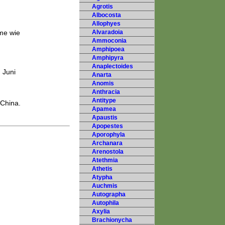
Agrotis
Albocosta
Allophyes
ume wie
Alvaradoia
Ammoconia
Amphipoea
Amphipyra
Anaplectoides
 Juni
Anarta
Anomis
Anthracia
Antitype
 China.
Apamea
Apaustis
Apopestes
Aporophyla
Archanara
Arenostola
Atethmia
Athetis
Atypha
Auchmis
Autographa
Autophila
Axylia
Brachionycha