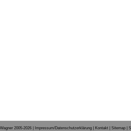
 Wagner 2005-2026 |
Impressum/Datenschutzerklärung
|
Kontakt
|
Sitemap
|
S