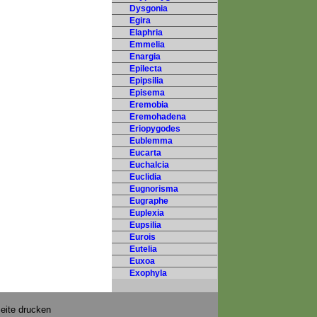
Dysgonia
Egira
Elaphria
Emmelia
Enargia
Epilecta
Epipsilia
Episema
Eremobia
Eremohadena
Eriopygodes
Eublemma
Eucarta
Euchalcia
Euclidia
Eugnorisma
Eugraphe
Euplexia
Eupsilia
Eurois
Eutelia
Euxoa
Exophyla
eite drucken