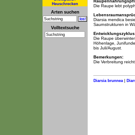
Raupennahrungspfl
Heuschrecken
Die Raupe lebt polyp
Arten suchen
Lebensraumansprü
Diarsia mendica besie
Saumstrukturen in Wä
Volltextsuche
Entwicklungszyklus
Die Raupe überwintert
Höhenlage, Junifunde 
bis Juli/August.
Bemerkungen:
Die Verbreitung reich
|
Diarsia brunnea
Diar