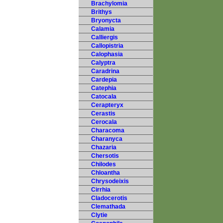
Brachylomia
Brithys
Bryonycta
Calamia
Calliergis
Callopistria
Calophasia
Calyptra
Caradrina
Cardepia
Catephia
Catocala
Cerapteryx
Cerastis
Cerocala
Characoma
Charanyca
Chazaria
Chersotis
Chilodes
Chloantha
Chrysodeixis
Cirrhia
Cladocerotis
Clemathada
Clytie