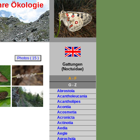
hre Ökologie
Gattungen
(Noctuidae)
A - F
G - Z
Abrostola
Acantholeucania
Acantholipes
Acontia
Acosmetia
Acronicta
Actinotia
Aedia
Aegle
Agrochola