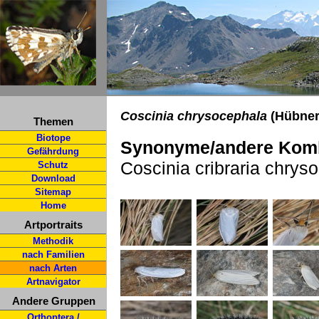
Coscinia chrysocephala
(Hübner,
Themen
Biotope
Synonyme/andere Komb
Gefährdung
Coscinia cribraria chrys
Schutz
Download
Sitemap
Home
Artportraits
Methodik
nach Familien
nach Arten
Artnavigator
Andere Gruppen
Orthoptera /