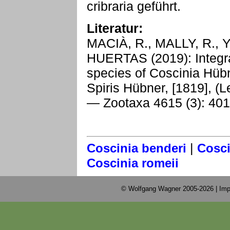
cribraria geführt.
Literatur:
MACIÀ, R., MALLY, R., 
HUERTAS (2019): Integrat
species of Coscinia Hübn
Spiris Hübner, [1819], (L
— Zootaxa 4615 (3): 40
|
Coscinia benderi
Cosci
Coscinia romeii
© Wolfgang Wagner 2005-2026 |
Imp