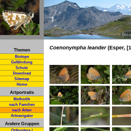
Coenonympha leander
(Esper, [
Themen
Biotope
Gefährdung
Schutz
Download
Sitemap
Home
Artportraits
Methodik
nach Familien
nach Arten
Artnavigator
Andere Gruppen
Orthoptera /