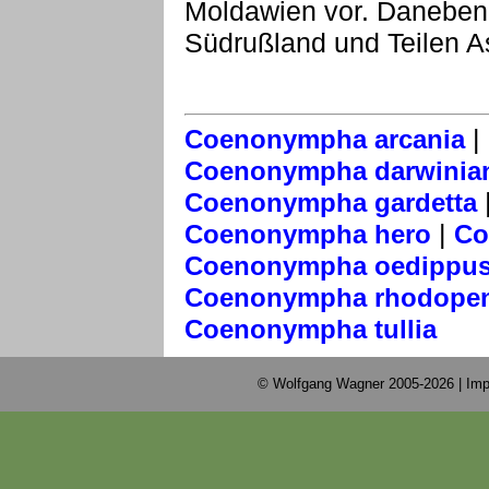
Moldawien vor. Daneben w
Südrußland und Teilen A
|
Coenonympha arcania
Coenonympha darwinia
Coenonympha gardetta
|
Coenonympha hero
Co
Coenonympha oedippu
Coenonympha rhodopen
Coenonympha tullia
© Wolfgang Wagner 2005-2026 |
Imp