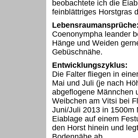
beobachtete ich die Eiab
feinblättriges Horstgras
Lebensraumansprüche
Coenonympha leander be
Hänge und Weiden gerne
Gebüschnähe.
Entwicklungszyklus:
Die Falter fliegen in ein
Mai und Juli (je nach Hö
abgeflogene Männchen un
Weibchen am Vitsi bei F
Juni/Juli 2013 in 1500m
Eiablage auf einem Festu
den Horst hinein und legt
Bodennähe ab.