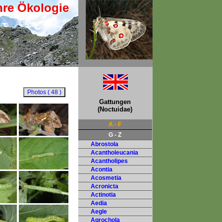
hre Ökologie
Gattungen
(Noctuidae)
A - F
G - Z
Abrostola
Acantholeucania
Acantholipes
Acontia
Acosmetia
Acronicta
Actinotia
Aedia
Aegle
Agrochola