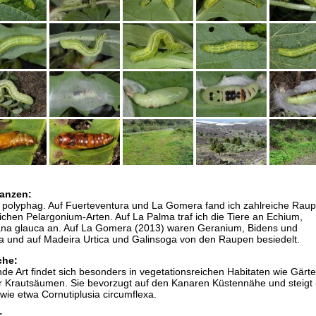
anzen:
 polyphag. Auf Fuerteventura und La Gomera fand ich zahlreiche Raup
ichen Pelargonium-Arten. Auf La Palma traf ich die Tiere an Echium,
ana glauca an. Auf La Gomera (2013) waren Geranium, Bidens und
sa und auf Madeira Urtica und Galinsoga von den Raupen besiedelt.
che:
nde Art findet sich besonders in vegetationsreichen Habitaten wie Gärte
er Krautsäumen. Sie bevorzugt auf den Kanaren Küstennähe und steigt 
wie etwa Cornutiplusia circumflexa.
: