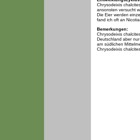
Chrysodeixis chalcite
ansonsten versucht wo
Die Eier werden einze
fand ich oft an Nicot
Bemerkungen:
Chrysodeixis chalcites
Deutschland aber nur a
am südlichen Mittelme
Chrysodeixis chalcites