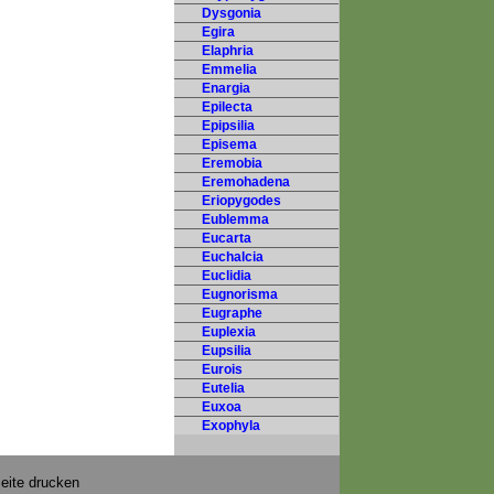
Dysgonia
Egira
Elaphria
Emmelia
Enargia
Epilecta
Epipsilia
Episema
Eremobia
Eremohadena
Eriopygodes
Eublemma
Eucarta
Euchalcia
Euclidia
Eugnorisma
Eugraphe
Euplexia
Eupsilia
Eurois
Eutelia
Euxoa
Exophyla
eite drucken