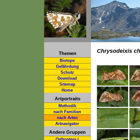
Chrysodeixis ch
Themen
Biotope
Gefährdung
Schutz
Download
Sitemap
Home
Artportraits
Methodik
nach Familien
nach Arten
Artnavigator
Andere Gruppen
Orthoptera /