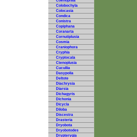
Coenophila
Colobochyla
Colocasia
Condica
Conistra
Copiphana
Coranarta
Cornutiplusia
Cosmia
Craniophora
Cryphia
Cryptocala
Ctenoplusia
Cucullia
Dasypolia
Deltote
Diachrysia
Diarsia
Dichagyris
Dichonia
Dicycla
Diloba
Discestra
Drasteria
Dryobota
Dryobotodes
Drypterygia