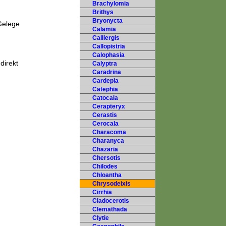
Brachylomia
Brithys
Bryonycta
 Gelege
Calamia
Calliergis
Callopistria
Calophasia
direkt
Calyptra
Caradrina
Cardepia
Catephia
Catocala
Cerapteryx
Cerastis
Cerocala
Characoma
Charanyca
Chazaria
Chersotis
Chilodes
Chloantha
Chrysodeixis
Cirrhia
Cladocerotis
Clemathada
Clytie