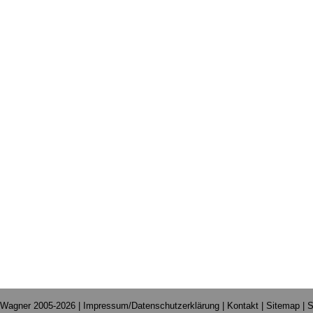
 Wagner 2005-2026 |
Impressum/Datenschutzerklärung
|
Kontakt
|
Sitemap
|
S