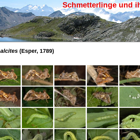
Schmetterlinge und i
alcites
(Esper, 1789)