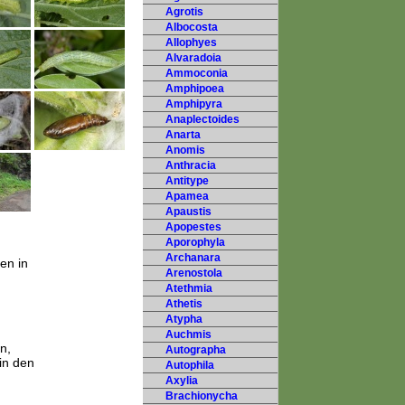
Agrotis
Albocosta
Allophyes
Alvaradoia
Ammoconia
Amphipoea
Amphipyra
Anaplectoides
Anarta
Anomis
Anthracia
Antitype
Apamea
Apaustis
Apopestes
Aporophyla
Archanara
en in
Arenostola
Atethmia
Athetis
Atypha
Auchmis
n,
Autographa
in den
Autophila
Axylia
Brachionycha