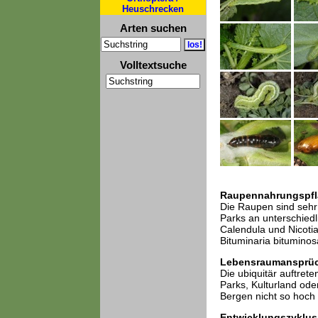
Heuschrecken
Arten suchen
Volltextsuche
Raupennahrungspfl
Die Raupen sind sehr
Parks an unterschiedl
Calendula und Nicoti
Bituminaria bitumino
Lebensraumansprü
Die ubiquitär auftrete
Parks, Kulturland od
Bergen nicht so hoch 
Entwicklungszyklus