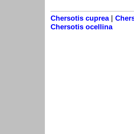
|
Chersotis cuprea
Chers
Chersotis ocellina