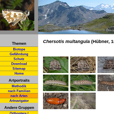
Chersotis multangula
(Hübner, 1
Themen
Biotope
Gefährdung
Schutz
Download
Sitemap
Home
Artportraits
Methodik
nach Familien
nach Arten
Artnavigator
Andere Gruppen
Orthoptera /