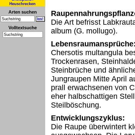
Heuschrecken
Raupennahrungspflanz
Arten suchen
Die Art befrisst Labkrau
Volltextsuche
album (G. mollugo).
Lebensraumansprüche
Chersotis multangula be
Trockenrasen, Steinhald
Steinbrüche und ähnliche
Jungraupen Mitte April
prall erwachsenen von C
eher halbschattigen Stell
Steilböschung.
Entwicklungszyklus:
Die Raupe überwintert kl