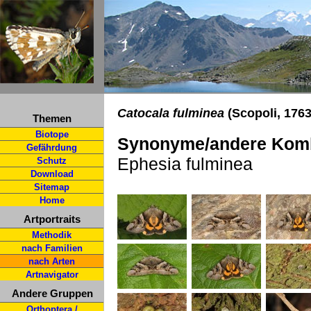
Catocala fulminea
(Scopoli, 176
Themen
Biotope
Synonyme/andere Komb
Gefährdung
Ephesia fulminea
Schutz
Download
Sitemap
Home
Artportraits
Methodik
nach Familien
nach Arten
Artnavigator
Andere Gruppen
Orthoptera /