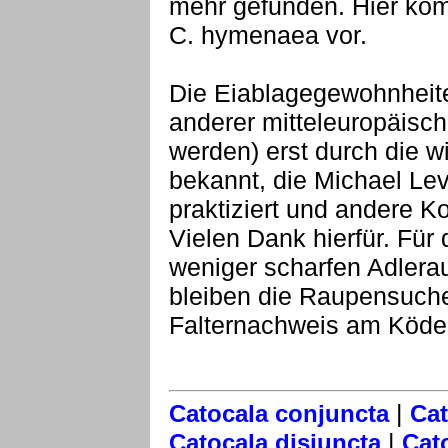
mehr gefunden. Hier ko
C. hymenaea vor.
Die Eiablagegewohnheite
anderer mitteleuropäisc
werden) erst durch die w
bekannt, die Michael Lev
praktiziert und andere Ko
Vielen Dank hierfür. Für
weniger scharfen Adlera
bleiben die Raupensuche
Falternachweis am Köder
|
Catocala conjuncta
Cat
|
Catocala disjuncta
Cat