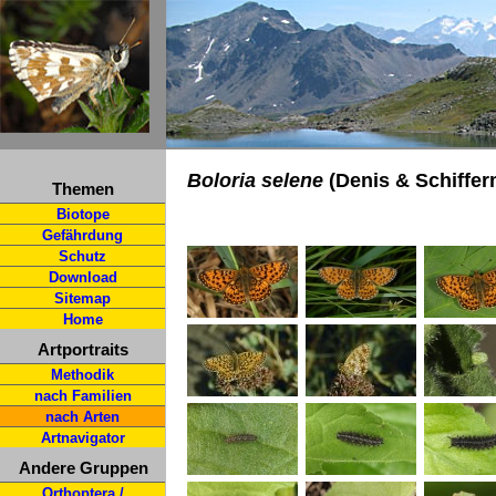
Boloria selene
(Denis & Schifferm
Themen
Biotope
Gefährdung
Schutz
Download
Sitemap
Home
Artportraits
Methodik
nach Familien
nach Arten
Artnavigator
Andere Gruppen
Orthoptera /