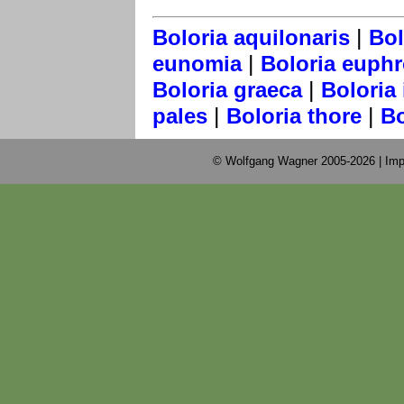
|
Boloria aquilonaris
Bol
|
eunomia
Boloria euph
|
Boloria graeca
Boloria
|
|
pales
Boloria thore
Bo
© Wolfgang Wagner 2005-2026 |
Imp