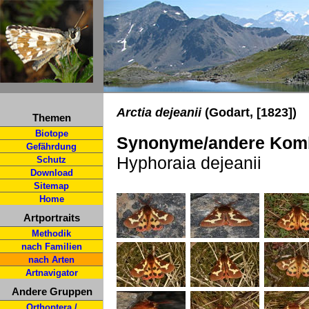
Arctia dejeanii
(Godart, [1823])
Themen
Biotope
Synonyme/andere Komb
Gefährdung
Hyphoraia dejeanii
Schutz
Download
Sitemap
Home
Artportraits
Methodik
nach Familien
nach Arten
Artnavigator
Andere Gruppen
Orthoptera /