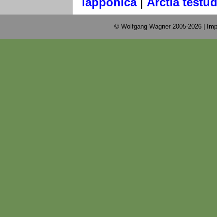
|
lapponica
Arctia testud
© Wolfgang Wagner 2005-2026 |
Imp