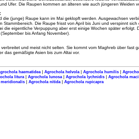
und Ufer. Die Raupen kommen an älteren wie auch jüngeren Weiden vo
:
d die (junge) Raupe kann im Mai geklopft werden. Ausgewachsen verbir
 Stammbereich. Die Raupe frisst von April bis Juni und verspinnt sich
 die eigentliche Verpuppung aber erst einige Wochen später erfolgt. 
st (September bis Anfang November).
it verbreitet und meist nicht selten. Sie kommt vom Maghreb über fast 
r das gemäßigte Asien bis zum Altai vor.
|
|
|
grochola haematidea
Agrochola helvola
Agrochola humilis
Agrocho
|
|
|
ochola litura
Agrochola lunosa
Agrochola lychnidis
Agrochola maci
|
|
meridionalis
Agrochola nitida
Agrochola rupicapra