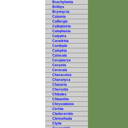
Brachylomia
Brithys
Bryonycta
Calamia
Calliergis
Callopistria
Calophasia
Calyptra
Caradrina
Cardepia
Catephia
Catocala
Cerapteryx
Cerastis
Cerocala
Characoma
Charanyca
Chazaria
Chersotis
Chilodes
Chloantha
Chrysodeixis
Cirrhia
Cladocerotis
Clemathada
Clytie