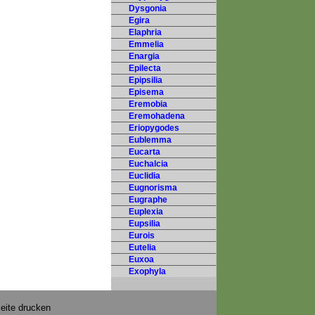
Dysgonia
Egira
Elaphria
Emmelia
Enargia
Epilecta
Epipsilia
Episema
Eremobia
Eremohadena
Eriopygodes
Eublemma
Eucarta
Euchalcia
Euclidia
Eugnorisma
Eugraphe
Euplexia
Eupsilia
Eurois
Eutelia
Euxoa
Exophyla
eite drucken