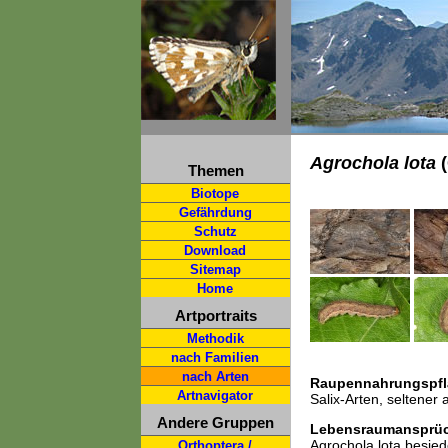
Agrochola lota
(
Themen
Biotope
Gefährdung
Schutz
Download
Sitemap
Home
Artportraits
Methodik
nach Familien
nach Arten
Raupennahrungspfl
Artnavigator
Salix-Arten, seltener
Andere Gruppen
Lebensraumansprü
Agrochola lota besie
Orthoptera /