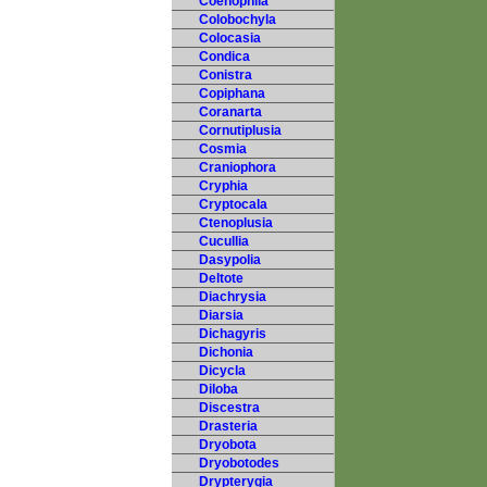
Coenophila
Colobochyla
Colocasia
Condica
Conistra
Copiphana
Coranarta
Cornutiplusia
Cosmia
Craniophora
Cryphia
Cryptocala
Ctenoplusia
Cucullia
Dasypolia
Deltote
Diachrysia
Diarsia
Dichagyris
Dichonia
Dicycla
Diloba
Discestra
Drasteria
Dryobota
Dryobotodes
Drypterygia