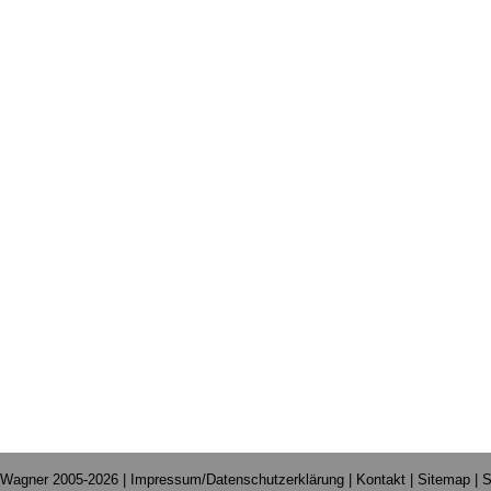
 Wagner 2005-2026 |
Impressum/Datenschutzerklärung
|
Kontakt
|
Sitemap
|
S