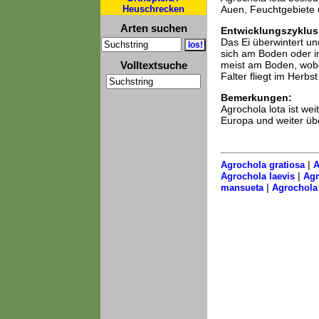
Heuschrecken
Auen, Feuchtgebiete 
Arten suchen
Entwicklungszyklus
Das Ei überwintert un
sich am Boden oder im
Volltextsuche
meist am Boden, wobei
Falter fliegt im Herb
Bemerkungen:
Agrochola lota ist we
Europa und weiter übe
|
Agrochola gratiosa
A
|
Agrochola laevis
Agr
|
mansueta
Agrochola 