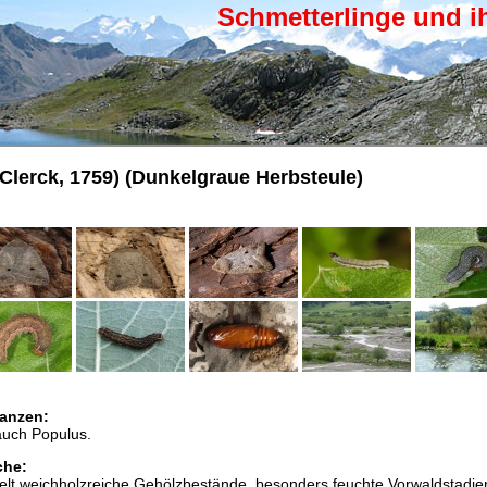
Schmetterlinge und i
Clerck, 1759) (Dunkelgraue Herbsteule)
anzen:
 auch Populus.
che:
delt weichholzreiche Gehölzbestände, besonders feuchte Vorwaldstadie