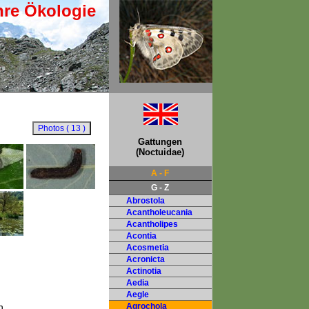
hre Ökologie
Gattungen
(Noctuidae)
A - F
G - Z
Abrostola
Acantholeucania
Acantholipes
Acontia
Acosmetia
Acronicta
Actinotia
Aedia
Aegle
n,
Agrochola