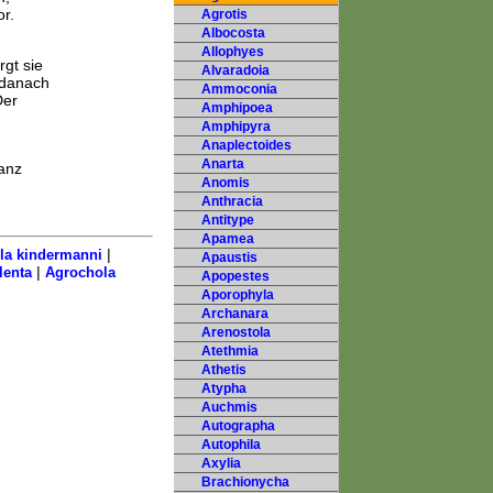
r.
Agrotis
Albocosta
Allophyes
gt sie
Alvaradoia
 danach
Ammoconia
Der
Amphipoea
Amphipyra
Anaplectoides
Anarta
ganz
Anomis
Anthracia
Antitype
Apamea
|
la kindermanni
Apaustis
|
lenta
Agrochola
Apopestes
Aporophyla
Archanara
Arenostola
Atethmia
Athetis
Atypha
Auchmis
Autographa
Autophila
Axylia
Brachionycha