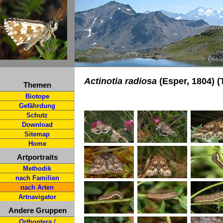
Actinotia radiosa
(Esper, 1804) 
Themen
Biotope
Gefährdung
Schutz
Download
Sitemap
Home
Artportraits
Methodik
nach Familien
nach Arten
Artnavigator
Andere Gruppen
Orthoptera /