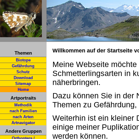
Willkommen auf der Startseite v
Themen
Biotope
Meine Webseite möchte I
Gefährdung
Schmetterlingsarten in 
Schutz
Download
näherbringen.
Sitemap
Home
Dazu können Sie in der N
Artportraits
Themen zu Gefährdung, S
Methodik
nach Familien
Weiterhin ist ein kleine
nach Arten
Artnavigator
einige meiner Puplikatio
Andere Gruppen
werden können.
Orthoptera /