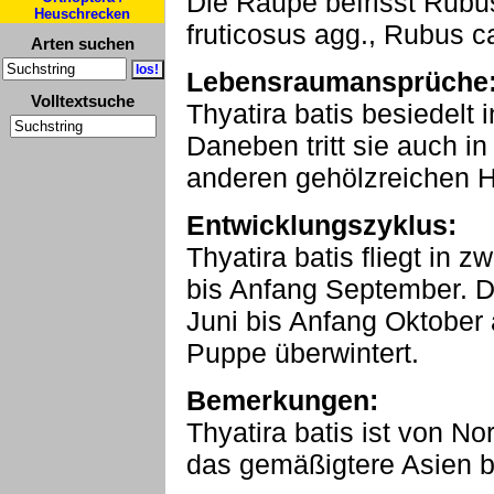
Die Raupe befrisst Rubu
Heuschrecken
fruticosus agg., Rubus c
Arten suchen
Lebensraumansprüche
Volltextsuche
Thyatira batis besiedelt i
Daneben tritt sie auch 
anderen gehölzreichen H
Entwicklungszyklus:
Thyatira batis fliegt in 
bis Anfang September. D
Juni bis Anfang Oktober a
Puppe überwintert.
Bemerkungen:
Thyatira batis ist von N
das gemäßigtere Asien bi