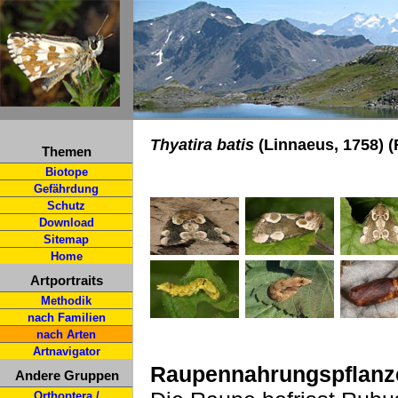
Thyatira batis
(Linnaeus, 1758) 
Themen
Biotope
Gefährdung
Schutz
Download
Sitemap
Home
Artportraits
Methodik
nach Familien
nach Arten
Artnavigator
Raupennahrungspflanz
Andere Gruppen
Orthoptera /