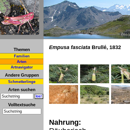
Empusa fasciata
Brullé, 1832
Themen
Familien
Arten
Artnavigator
Andere Gruppen
Schmetterlinge
Arten suchen
Volltextsuche
Nahrung: