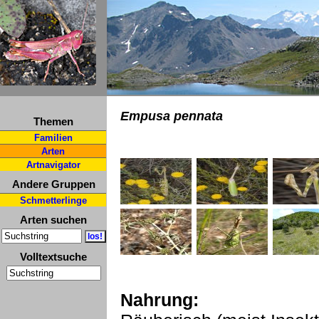
Empusa pennata
Themen
Familien
Arten
Artnavigator
Andere Gruppen
Schmetterlinge
Arten suchen
Volltextsuche
Nahrung: