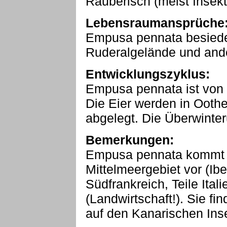
Räuberisch (meist Insek
Lebensraumansprüche
Empusa pennata besiedel
Ruderalgelände und ande
Entwicklungszyklus:
Empusa pennata ist von 
Die Eier werden in Ooth
abgelegt. Die Überwinteru
Bemerkungen:
Empusa pennata kommt n
Mittelmeergebiet vor (Ibe
Südfrankreich, Teile Itali
(Landwirtschaft!). Sie fi
auf den Kanarischen Ins