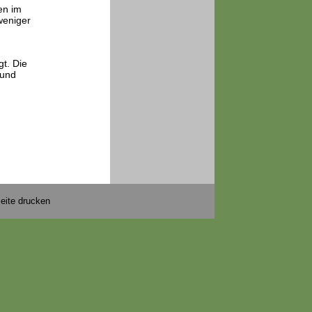
en im
weniger
t. Die
 und
eite drucken