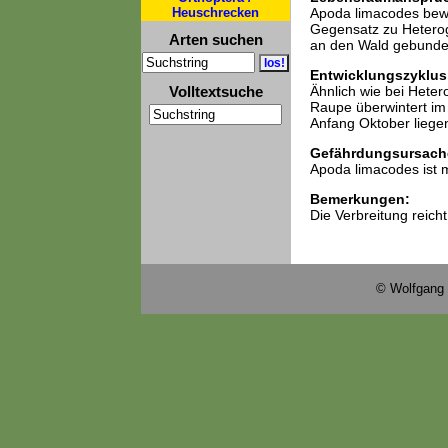
Heuschrecken
Apoda limacodes bew
Gegensatz zu Heterog
Arten suchen
an den Wald gebunden
Entwicklungszyklus
Volltextsuche
Ähnlich wie bei Heter
Raupe überwintert im
Anfang Oktober liegen
Gefährdungsursach
Apoda limacodes ist m
Bemerkungen:
Die Verbreitung reic
© Wolfgang