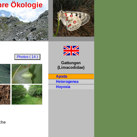
hre Ökologie
Gattungen
(Limacodidae)
Apoda
Heterogenea
Hoyosia
che