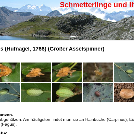
Schmetterlinge und i
es
(Hufnagel, 1766) (Großer Asselspinner)
anzen:
ubgehölzen. Am häufigsten findet man sie an Hainbuche (Carpinus), Ei
 (Fagus).
che: