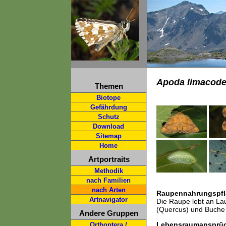
Apoda limacod
Themen
Biotope
Gefährdung
Schutz
Download
Sitemap
Home
Artportraits
Methodik
nach Familien
nach Arten
Raupennahrungspfl
Artnavigator
Die Raupe lebt an La
(Quercus) und Buche
Andere Gruppen
Lebensraumansprü
Orthoptera /