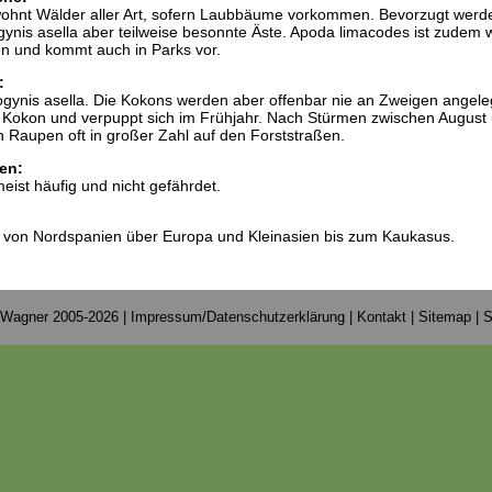
ohnt Wälder aller Art, sofern Laubbäume vorkommen. Bevorzugt werd
ynis asella aber teilweise besonnte Äste. Apoda limacodes ist zudem 
 und kommt auch in Parks vor.
:
ogynis asella. Die Kokons werden aber offenbar nie an Zweigen angeleg
 Kokon und verpuppt sich im Frühjahr. Nach Stürmen zwischen August
 Raupen oft in großer Zahl auf den Forststraßen.
en:
eist häufig und nicht gefährdet.
ht von Nordspanien über Europa und Kleinasien bis zum Kaukasus.
 Wagner 2005-2026 |
Impressum/Datenschutzerklärung
|
Kontakt
|
Sitemap
|
S