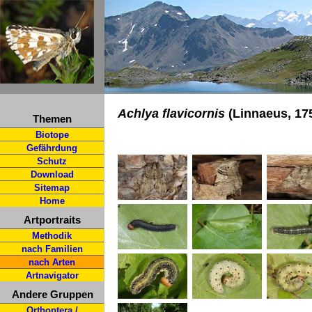
Achlya flavicornis
(Linnaeus, 17
Themen
Biotope
Gefährdung
Schutz
Download
Sitemap
Home
Artportraits
Methodik
nach Familien
nach Arten
Artnavigator
Andere Gruppen
Orthoptera /