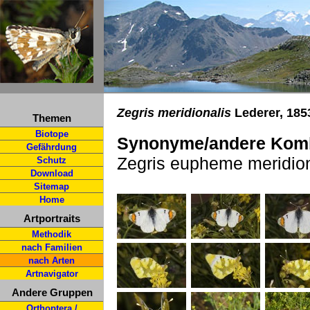
Zegris meridionalis
Lederer, 185
Themen
Biotope
Synonyme/andere Komb
Gefährdung
Zegris eupheme meridion
Schutz
Download
Sitemap
Home
Artportraits
Methodik
nach Familien
nach Arten
Artnavigator
Andere Gruppen
Orthoptera /