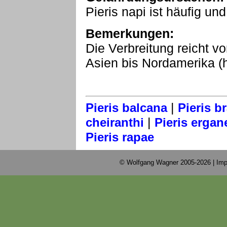
Pieris napi ist häufig un
Bemerkungen:
Die Verbreitung reicht v
Asien bis Nordamerika (h
|
Pieris balcana
Pieris b
|
cheiranthi
Pieris ergan
Pieris rapae
© Wolfgang Wagner 2005-2026 |
Imp