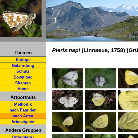
Pieris napi
(Linnaeus, 1758) (Gr
Themen
Biotope
Gefährdung
Schutz
Download
Sitemap
Home
Artportraits
Methodik
nach Familien
nach Arten
Artnavigator
Andere Gruppen
Orthoptera /