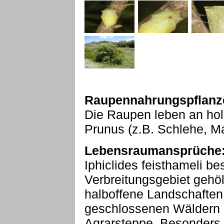
Raupennahrungspflanz
Die Raupen leben an ho
Prunus (z.B. Schlehe, Ma
Lebensraumansprüche
Iphiclides feisthameli be
Verbreitungsgebiet gehö
halboffene Landschaften a
geschlossenen Wäldern 
Agrarsteppe. Besonders h