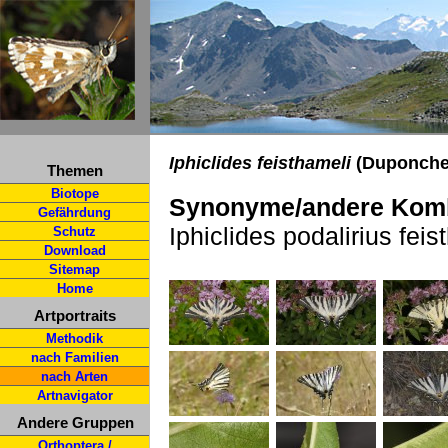
Iphiclides feisthameli
(Duponchel
Themen
Biotope
Synonyme/andere Komb
Gefährdung
Iphiclides podalirius feis
Schutz
Download
Sitemap
Home
Artportraits
Methodik
nach Familien
nach Arten
Artnavigator
Andere Gruppen
Orthoptera /