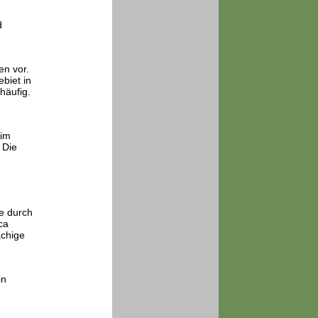
d
en vor.
biet in
häufig.
 im
 Die
e durch
ca
ächige
in