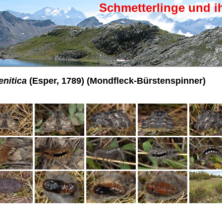
Schmetterlinge und i
nitica
(Esper, 1789) (Mondfleck-Bürstenspinner)