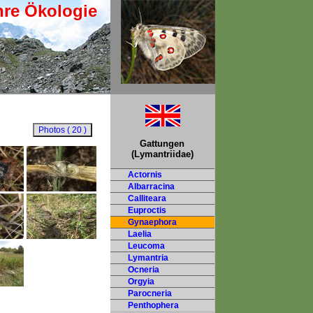
hre Ökologie
Gattungen
(Lymantriidae)
Actornis
Albarracina
Calliteara
Euproctis
Gynaephora
Laelia
Leucoma
Lymantria
Ocneria
Orgyia
Parocneria
Penthophera