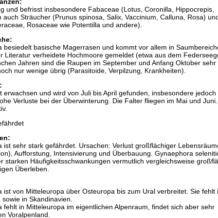
anzen:
g und befrisst insbesondere Fabaceae (Lotus, Coronilla, Hippocrepis,
 auch Sträucher (Prunus spinosa, Salix, Vaccinium, Calluna, Rosa) un
eraceae, Rosaceae wie Potentilla und andere).
che:
a besiedelt basische Magerrasen und kommt vor allem in Saumbereich
er Literatur verheidete Hochmoore gemeldet (etwa aus dem Federseege
chen Jahren sind die Raupen im September und Anfang Oktober sehr 
och nur wenige übrig (Parasitoide, Verpilzung, Krankheiten).
:
 erwachsen und wird von Juli bis April gefunden, insbesondere jedoch
ohe Verluste bei der Überwinterung. Die Falter fliegen im Mai und Juni.
iv.
efährdet
en:
 ist sehr stark gefährdet. Ursachen: Verlust großflächiger Lebensräum
on), Aufforstung, Intensivierung und Überbauung. Gynaephora seleniti
er starken Häufigkeitsschwankungen vermutlich vergleichsweise großfl
tigen Überleben.
ist von Mitteleuropa über Osteuropa bis zum Ural verbreitet. Sie fehlt 
sowie in Skandinavien.
fehlt in Mitteleuropa im eigentlichen Alpenraum, findet sich aber sehr
hen Voralpenland.