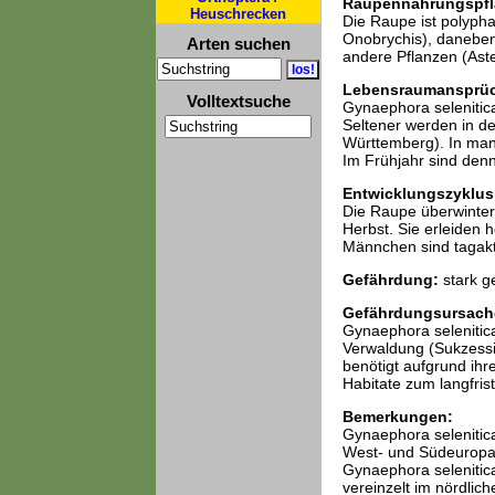
Raupennahrungspfl
Heuschrecken
Die Raupe ist polypha
Onobrychis), daneben
Arten suchen
andere Pflanzen (Ast
Lebensraumansprü
Volltextsuche
Gynaephora selenitic
Seltener werden in d
Württemberg). In man
Im Frühjahr sind denn
Entwicklungszyklus
Die Raupe überwintert
Herbst. Sie erleiden h
Männchen sind tagakt
Gefährdung:
stark g
Gefährdungsursach
Gynaephora selenitica
Verwaldung (Sukzessi
benötigt aufgrund ihr
Habitate zum langfris
Bemerkungen:
Gynaephora selenitica 
West- und Südeuropa 
Gynaephora selenitica 
vereinzelt im nördlic