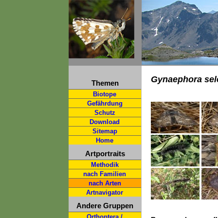
Gynaephora sele
Themen
Biotope
Gefährdung
Schutz
Download
Sitemap
Home
Artportraits
Methodik
nach Familien
nach Arten
Artnavigator
Andere Gruppen
Orthoptera /