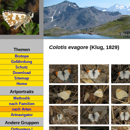
Colotis evagore
(Klug, 1829)
Themen
Biotope
Gefährdung
Schutz
Download
Sitemap
Home
Artportraits
Methodik
nach Familien
nach Arten
Artnavigator
Andere Gruppen
Orthoptera /