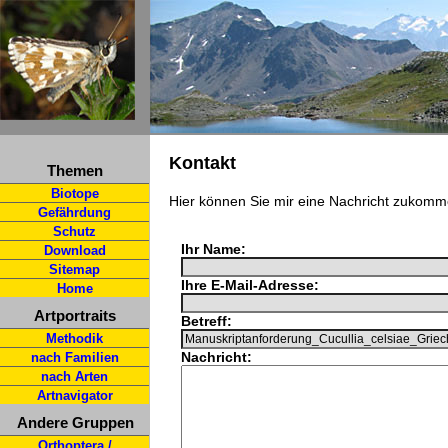
Kontakt
Themen
Biotope
Hier können Sie mir eine Nachricht zukomm
Gefährdung
Schutz
Ihr Name:
Download
Sitemap
Ihre E-Mail-Adresse:
Home
Artportraits
Betreff:
Methodik
Nachricht:
nach Familien
nach Arten
Artnavigator
Andere Gruppen
Orthoptera /