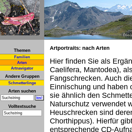
Artportraits: nach Arten
Themen
Familien
Hier finden Sie als Ergä
Arten
Caelifera, Mantodea), a
Artnavigator
Andere Gruppen
Fangschrecken. Auch die
Schmetterlinge
Einnischung und haben o
Arten suchen
sie ähnlich den Schmette
Naturschutz verwendet 
Volltextsuche
Heuschrecken sind deren
Chorthippus). Hierfür gi
entsprechende CD-Aufn