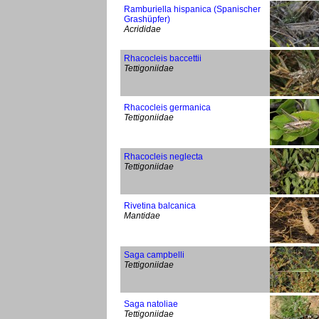
Ramburiella hispanica (Spanischer
Grashüpfer)
Acrididae
Rhacocleis baccettii
Tettigoniidae
Rhacocleis germanica
Tettigoniidae
Rhacocleis neglecta
Tettigoniidae
Rivetina balcanica
Mantidae
Saga campbelli
Tettigoniidae
Saga natoliae
Tettigoniidae