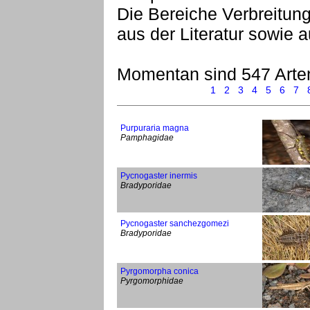
Die Bereiche Verbreitu
aus der Literatur sowie
Momentan sind 547 Arte
1
2
3
4
5
6
7
Purpuraria magna
Pamphagidae
Pycnogaster inermis
Bradyporidae
Pycnogaster sanchezgomezi
Bradyporidae
Pyrgomorpha conica
Pyrgomorphidae