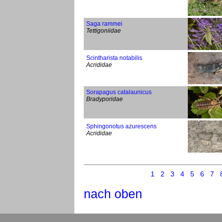
Saga rammei
Tettigoniidae
Scintharista notabilis
Acrididae
Sorapagus catalaunicus
Bradyporidae
Sphingonotus azurescens
Acrididae
1
2
3
4
5
6
7
nach oben