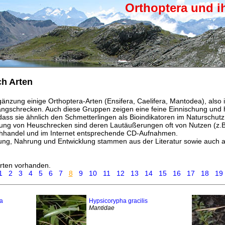
Orthoptera und i
ch Arten
rgänzung einige Orthoptera-Arten (Ensifera, Caelifera, Mantodea), also
gschrecken. Auch diese Gruppen zeigen eine feine Einnischung und h
dass sie ähnlich den Schmetterlingen als Bioindikatoren im Naturschu
ng von Heuschrecken sind deren Lautäußerungen oft von Nutzen (z.B
uchhandel und im Internet entsprechende CD-Aufnahmen.
tung, Nahrung und Entwicklung stammen aus der Literatur sowie auch 
.
rten vorhanden.
1
2
3
4
5
6
7
8
9
10
11
12
13
14
15
16
17
18
19
a
Hypsicorypha gracilis
Mantidae