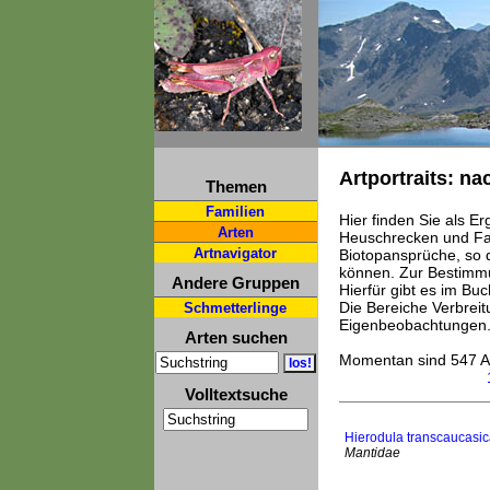
Artportraits: na
Themen
Familien
Hier finden Sie als E
Arten
Heuschrecken und Fan
Artnavigator
Biotopansprüche, so 
können. Zur Bestimmu
Andere Gruppen
Hierfür gibt es im B
Die Bereiche Verbrei
Schmetterlinge
Eigenbeobachtungen
Arten suchen
Momentan sind 547 A
Volltextsuche
Hierodula transcaucasic
Mantidae