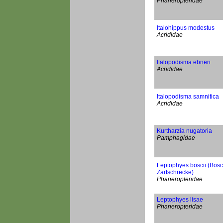
Phaneropteridae
Italohippus modestus
Acrididae
Italopodisma ebneri
Acrididae
Italopodisma samnitica
Acrididae
Kurtharzia nugatoria
Pamphagidae
Leptophyes boscii (Bosc
Zartschrecke)
Phaneropteridae
Leptophyes lisae
Phaneropteridae