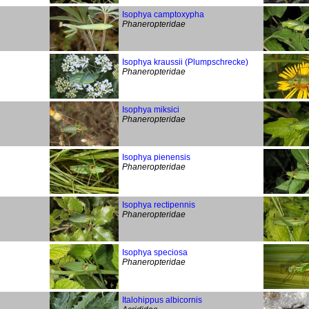
Isophya camptoxypha
Phaneropteridae
Isophya kraussii (Plumpschrecke)
Phaneropteridae
Isophya miksici
Phaneropteridae
Isophya pienensis
Phaneropteridae
Isophya rectipennis
Phaneropteridae
Isophya speciosa
Phaneropteridae
Italohippus albicornis