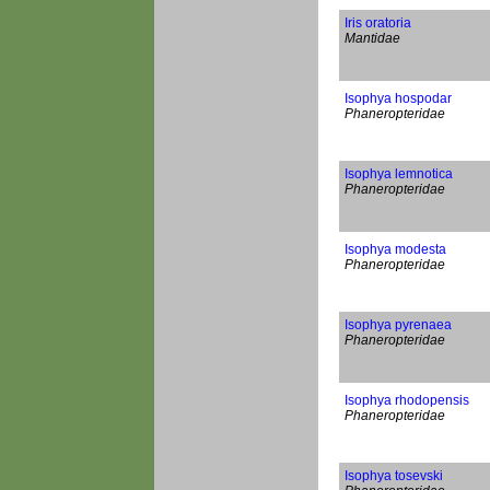
Iris oratoria
Mantidae
Isophya hospodar
Phaneropteridae
Isophya lemnotica
Phaneropteridae
Isophya modesta
Phaneropteridae
Isophya pyrenaea
Phaneropteridae
Isophya rhodopensis
Phaneropteridae
Isophya tosevski