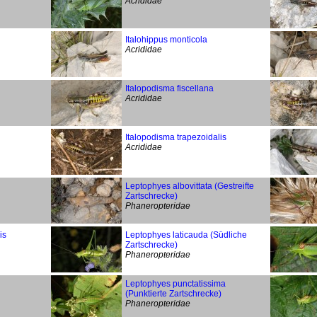
Acrididae
Italohippus monticola
Acrididae
Italopodisma fiscellana
Acrididae
Italopodisma trapezoidalis
Acrididae
Leptophyes albovittata (Gestreifte
Zartschrecke)
Phaneropteridae
is
Leptophyes laticauda (Südliche
Zartschrecke)
Phaneropteridae
Leptophyes punctatissima
(Punktierte Zartschrecke)
Phaneropteridae