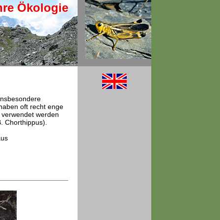
hre Ökologie
 insbesondere
aben oft recht enge
tz verwendet werden
. Chorthippus).
aus