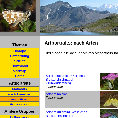
Artportraits: nach Arten
Themen
Biotope
Hier finden Sie den Inhalt von Artportraits 
Gefährdung
Schutz
Download
Sitemap
Home
Adscita albanica (Östliches
Blutstorchschnabel-
Artportraits
Grünwidderchen)
Zygaenidae
Methodik
nach Familien
Adscita bolivari
Zygaenidae
nach Arten
Artnavigator
Andere Gruppen
Adscita dujardini (Westliches
Blutstorchschnabel-
Orthoptera /