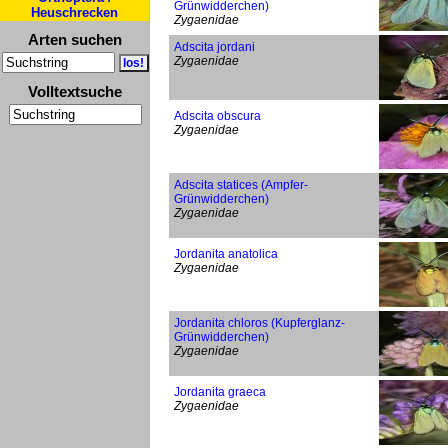
Grünwidderchen)
Heuschrecken
Zygaenidae
Arten suchen
Adscita jordani
Zygaenidae
Volltextsuche
Adscita obscura
Zygaenidae
Adscita statices (Ampfer-
Grünwidderchen)
Zygaenidae
Jordanita anatolica
Zygaenidae
Jordanita chloros (Kupferglanz-
Grünwidderchen)
Zygaenidae
Jordanita graeca
Zygaenidae