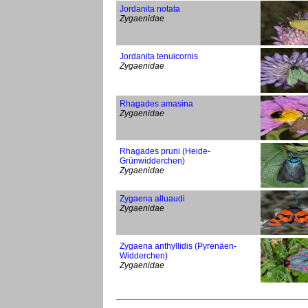
Jordanita notata
Zygaenidae
Jordanita tenuicornis
Zygaenidae
Rhagades amasina
Zygaenidae
Rhagades pruni (Heide-
Grünwidderchen)
Zygaenidae
Zygaena alluaudi
Zygaenidae
Zygaena anthyllidis (Pyrenäen-
Widderchen)
Zygaenidae