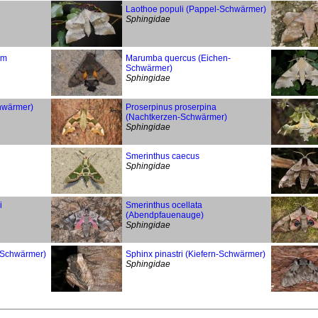
Laothoe populi (Pappel-Schwärmer)
Sphingidae
um
Marumba quercus (Eichen-
Schwärmer)
Sphingidae
chwärmer)
Proserpinus proserpina
(Nachtkerzen-Schwärmer)
Sphingidae
Smerinthus caecus
Sphingidae
i
Smerinthus ocellata
(Abendpfauenauge)
Sphingidae
r-Schwärmer)
Sphinx pinastri (Kiefern-Schwärmer)
Sphingidae