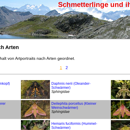
Schmetterlinge und i
ch Arten
halt von Artportraits nach Arten geordnet.
1
2
enkopf)
Daphnis nerii (Oleander-
Schwärmer)
Sphingidae
erer
Deilephila porcellus (Kleiner
Weinschwärmer)
Sphingidae
Hemaris fuciformis (Hummel-
Schwärmer)