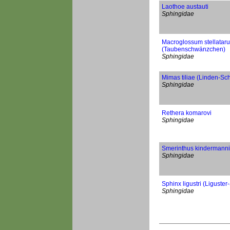
Laothoe austauti
Sphingidae
Macroglossum stellatar
(Taubenschwänzchen)
Sphingidae
Mimas tiliae (Linden-S
Sphingidae
Rethera komarovi
Sphingidae
Smerinthus kindermanni
Sphingidae
Sphinx ligustri (Liguste
Sphingidae