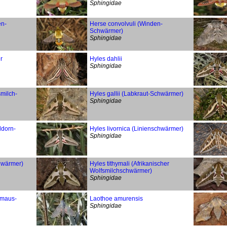
Sphingidae
en-
Herse convolvuli (Winden-
Schwärmer)
Sphingidae
r
Hyles dahlii
Sphingidae
milch-
Hyles gallii (Labkraut-Schwärmer)
Sphingidae
ddorn-
Hyles livornica (Linienschwärmer)
Sphingidae
hwärmer)
Hyles tithymali (Afrikanischer
Wolfsmilchschwärmer)
Sphingidae
rmaus-
Laothoe amurensis
Sphingidae