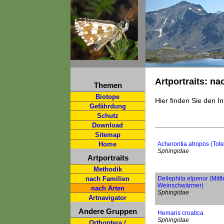
Artportraits: na
Themen
Biotope
Hier finden Sie den In
Gefährdung
Schutz
Download
Sitemap
Home
Acherontia atropos (Tot
Sphingidae
Artportraits
Methodik
nach Familien
Deilephila elpenor (Mittl
Weinschwärmer)
nach Arten
Sphingidae
Artnavigator
Andere Gruppen
Hemaris croatica
Sphingidae
Orthoptera /