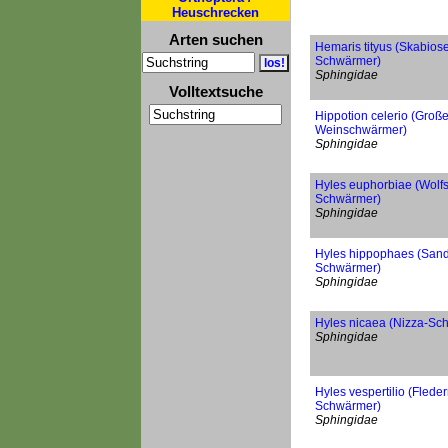
Heuschrecken
Arten suchen
Hemaris tityus (Skabios
Schwärmer)
Sphingidae
Volltextsuche
Hippotion celerio (Große
Weinschwärmer)
Sphingidae
Hyles euphorbiae (Wolfs
Schwärmer)
Sphingidae
Hyles hippophaes (San
Schwärmer)
Sphingidae
Hyles nicaea (Nizza-Sc
Sphingidae
Hyles vespertilio (Flede
Schwärmer)
Sphingidae