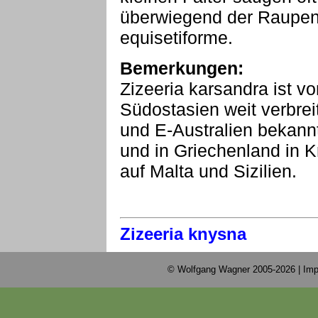
überwiegend der Raupe
equisetiforme.
Bemerkungen:
Zizeeria karsandra ist vo
Südostasien weit verbreit
und E-Australien bekann
und in Griechenland in K
auf Malta und Sizilien.
Zizeeria knysna
© Wolfgang Wagner 2005-2026 |
Imp