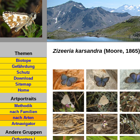
Zizeeria karsandra
(Moore, 1865)
Themen
Biotope
Gefährdung
Schutz
Download
Sitemap
Home
Artportraits
Methodik
nach Familien
nach Arten
Artnavigator
Andere Gruppen
Orthoptera /