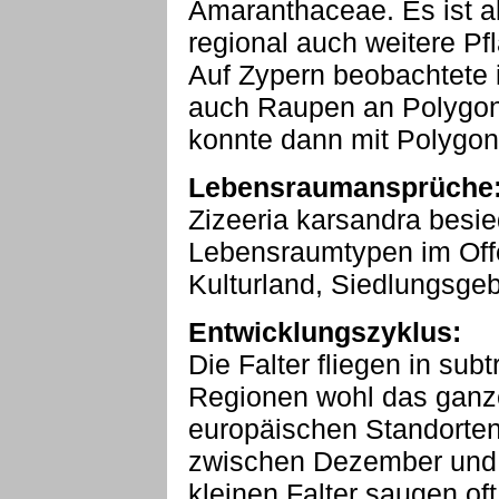
Amaranthaceae. Es ist a
regional auch weitere Pf
Auf Zypern beobachtete 
auch Raupen an Polygon
konnte dann mit Polygon
Lebensraumansprüche
Zizeeria karsandra besie
Lebensraumtypen im Off
Kulturland, Siedlungsgeb
Entwicklungszyklus:
Die Falter fliegen in sub
Regionen wohl das ganz
europäischen Standorten i
zwischen Dezember und 
kleinen Falter saugen of