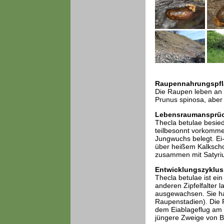
Raupennahrungspfl
Die Raupen leben an
Prunus spinosa, aber
Lebensraumansprü
Thecla betulae besie
teilbesonnt vorkomme
Jungwuchs belegt. E
über heißem Kalkscho
zusammen mit Satyriu
Entwicklungszyklus
Thecla betulae ist ei
anderen Zipfelfalter 
ausgewachsen. Sie hat
Raupenstadien). Die F
dem Eiablageflug am a
jüngere Zweige von B