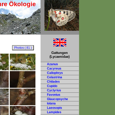
hre Ökologie
Gattungen
(Lycaenidae)
Azanus
Cacyreus
Callophrys
Celastrina
Chilades
Cupido
Cyclyrius
Favonius
Glaucopsyche
Iolana
Laeosopis
Lampides