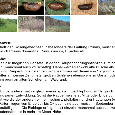
anzen:
 holzigen Rosengewächsen insbesondere der Gattung Prunus, meist a
 auch Prunus domestica, Prunus avium, P. padus etc.
che:
delt alle möglichen Habitate, in denen Raupennahrungspflanzen zumin
n (manchmal auch vollschattig). Dabei werden sowohl alte Büsche als
i- und Raupenfunde gelangen mir zusammen mit denen von Satyrium a
tter an wenige Zentimeter großen Schlehen ebenso wie im Garten od
m pruni an alten Schlehen am Waldrand.
:
n Eiüberwinterer mit vergleichsweise spätem Eischlupf und im Vergleich 
langsamer Entwicklung. So ist die Raupe meist erst Mitte oder Ende Jun
 wie die der anderen einheimischen Zipfelfalter nur drei Häutungen (v
alter fliegen von Ende Juli bis Oktober, sind aber meist im September 
uffälligsten. Die Eiablage erfolgt meist einzeln, manchmal auch zu zw
odennähe bis in mehrere Meter Höhe.