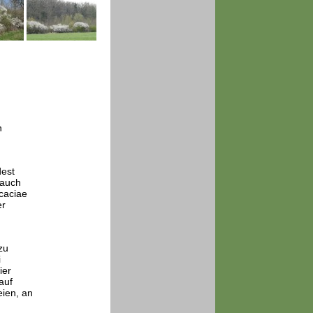
n
dest
 auch
caciae
er
zu
i
ier
auf
eien, an