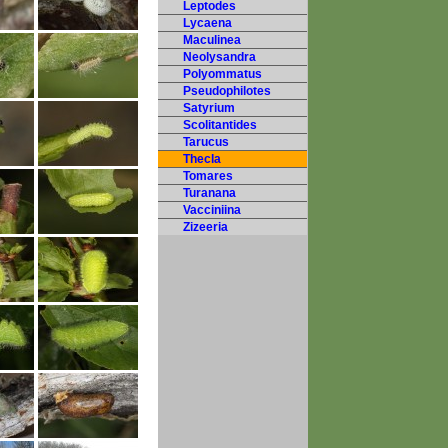
Leptodes
Lycaena
Maculinea
Neolysandra
Polyommatus
Pseudophilotes
Satyrium
Scolitantides
Tarucus
Thecla
Tomares
Turanana
Vacciniina
Zizeeria