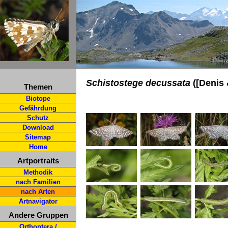
Schistostege decussata
([Denis 
Themen
Biotope
Gefährdung
Schutz
Download
Sitemap
Home
Artportraits
Methodik
nach Familien
nach Arten
Artnavigator
Andere Gruppen
Orthoptera /