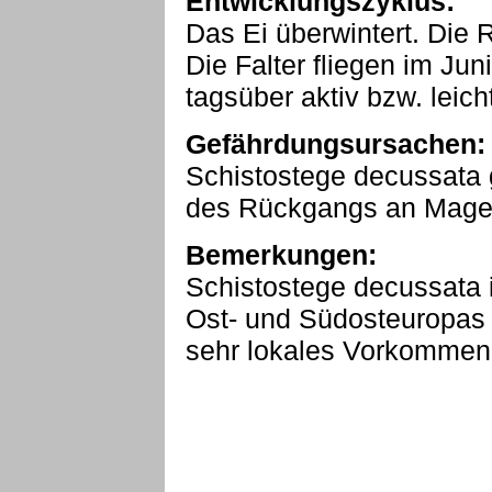
Entwicklungszyklus:
Das Ei überwintert. Die R
Die Falter fliegen im Jun
tagsüber aktiv bzw. leic
Gefährdungsursachen:
Schistostege decussata 
des Rückgangs an Mager
Bemerkungen:
Schistostege decussata 
Ost- und Südosteuropas b
sehr lokales Vorkommen 