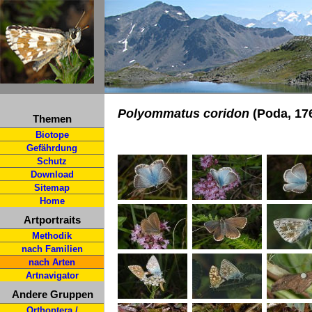
Polyommatus coridon
(Poda, 176
Themen
Biotope
Gefährdung
Schutz
Download
Sitemap
Home
Artportraits
Methodik
nach Familien
nach Arten
Artnavigator
Andere Gruppen
Orthoptera /