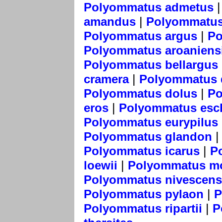
Polyommatus admetus
|
amandus
Polyommatus
|
Polyommatus argus
Po
Polyommatus aroaniens
Polyommatus bellargus
|
cramera
Polyommatus
|
Polyommatus dolus
Po
|
eros
Polyommatus esch
Polyommatus eurypilus
Polyommatus glandon
|
Polyommatus icarus
P
|
loewii
Polyommatus mo
Polyommatus nivescens
|
Polyommatus pylaon
P
|
Polyommatus ripartii
P