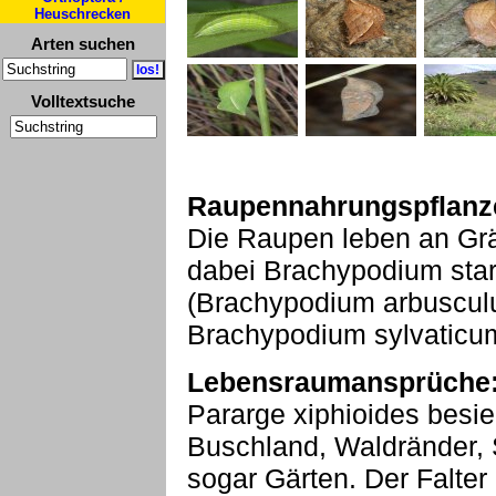
Heuschrecken
Arten suchen
Volltextsuche
Raupennahrungspflanz
Die Raupen leben an Grä
dabei Brachypodium sta
(Brachypodium arbusculu
Brachypodium sylvaticu
Lebensraumansprüche
Pararge xiphioides besie
Buschland, Waldränder,
sogar Gärten. Der Falter