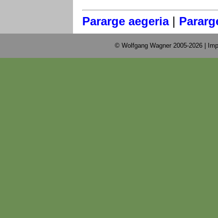
|
Pararge aegeria
Pararg
© Wolfgang Wagner 2005-2026 |
Imp