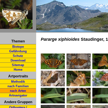
Pararge xiphioides
Staudinger, 1
Themen
Biotope
Gefährdung
Schutz
Download
Sitemap
Home
Artportraits
Methodik
nach Familien
nach Arten
Artnavigator
Andere Gruppen
Orthoptera /