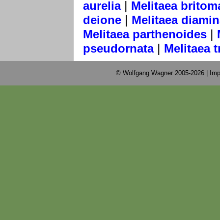
|
aurelia
Melitaea britoma
|
deione
Melitaea diamin
|
Melitaea parthenoides
|
pseudornata
Melitaea t
© Wolfgang Wagner 2005-2026 |
Imp