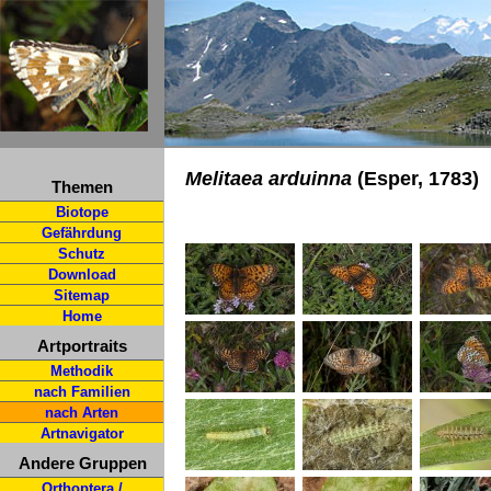
Melitaea arduinna
(Esper, 1783)
Themen
Biotope
Gefährdung
Schutz
Download
Sitemap
Home
Artportraits
Methodik
nach Familien
nach Arten
Artnavigator
Andere Gruppen
Orthoptera /