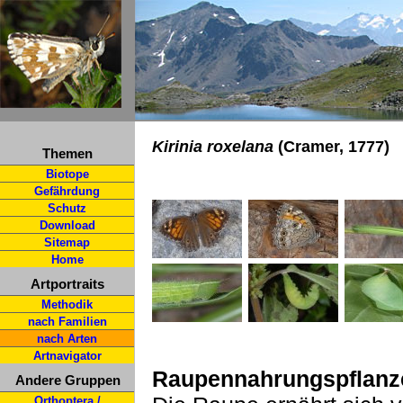
Kirinia roxelana
(Cramer, 1777)
Themen
Biotope
Gefährdung
Schutz
Download
Sitemap
Home
Artportraits
Methodik
nach Familien
nach Arten
Artnavigator
Raupennahrungspflanz
Andere Gruppen
Orthoptera /