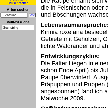
Die Raupe ernährt sich v
Heuschrecken
die in Felsnischen oder
Arten suchen
und Böschungen wachse
Volltextsuche
Lebensraumansprüche
Kirinia roxelana besiedel
Gebiete mit Gehölzen, O
lichte Waldränder und äh
Entwicklungszyklus:
Die Falter fliegen in ein
schon Ende April) bis Ju
Raupe überwintert. Aus
Präpuppen und Puppen (i
angesponnen) fand ich a
Maiwoche 2009.