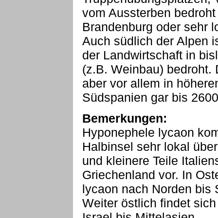
vom Aussterben bedroht 
Brandenburg oder sehr l
Auch südlich der Alpen i
der Landwirtschaft in bi
(z.B. Weinbau) bedroht. 
aber vor allem in höhere
Südspanien gar bis 2600m
Bemerkungen:
Hyponephele lycaon kom
Halbinsel sehr lokal übe
und kleinere Teile Italie
Griechenland vor. In Os
lycaon nach Norden bis 
Weiter östlich findet sic
Israel bis Mittelasien.