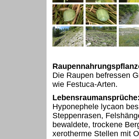
Raupennahrungspflanz
Die Raupen befressen Gr
wie Festuca-Arten.
Lebensraumansprüche
Hyponephele lycaon bes
Steppenrasen, Felshänge
bewaldete, trockene Ber
xerotherme Stellen mit O