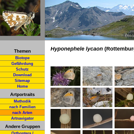
Hyponephele lycaon
(Rottemburg
Themen
Biotope
Gefährdung
Schutz
Download
Sitemap
Home
Artportraits
Methodik
nach Familien
nach Arten
Artnavigator
Andere Gruppen
Orthoptera /