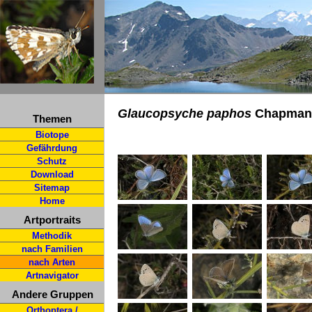
Glaucopsyche paphos
Chapman,
Themen
Biotope
Gefährdung
Schutz
Download
Sitemap
Home
Artportraits
Methodik
nach Familien
nach Arten
Artnavigator
Andere Gruppen
Orthoptera /