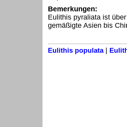
Bemerkungen:
Eulithis pyraliata ist üb
gemäßigte Asien bis Chin
|
Eulithis populata
Eulit