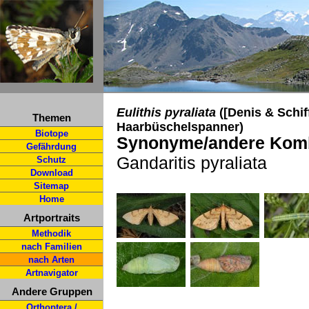
Eulithis pyraliata
([Denis & Schif
Themen
Haarbüschelspanner)
Biotope
Synonyme/andere Komb
Gefährdung
Gandaritis pyraliata
Schutz
Download
Sitemap
Home
Artportraits
Methodik
nach Familien
nach Arten
Artnavigator
Andere Gruppen
Orthoptera /