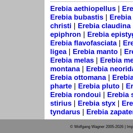
|
Erebia aethiopellus
Ere
|
Erebia bubastis
Erebia 
|
christi
Erebia claudina
|
epiphron
Erebia epist
|
Erebia flavofasciata
Er
|
|
ligea
Erebia manto
Er
|
Erebia melas
Erebia m
|
montana
Erebia neorid
|
Erebia ottomana
Erebia
|
|
pharte
Erebia pluto
E
|
Erebia rondoui
Erebia 
|
|
stirius
Erebia styx
Ere
|
tyndarus
Erebia zapate
© Wolfgang Wagner 2005-2026 |
Imp