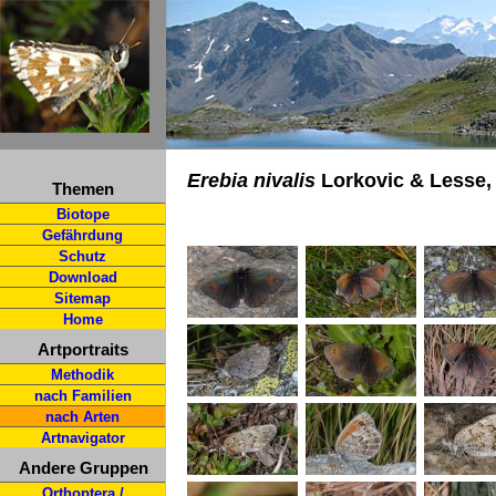
Erebia nivalis
Lorkovic & Lesse,
Themen
Biotope
Gefährdung
Schutz
Download
Sitemap
Home
Artportraits
Methodik
nach Familien
nach Arten
Artnavigator
Andere Gruppen
Orthoptera /