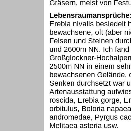
Gräsern, meist von Fest
Lebensraumansprüche
Erebia nivalis besiedelt 
bewachsene, oft (aber n
Felsen und Steinen dur
und 2600m NN. Ich fand 
Großglockner-Hochalpe
2500m NN in einem sehr
bewachsenen Gelände, 
Senken durchsetzt war u
Artenausstattung aufwies:
roscida, Erebia gorge, 
orbitulus, Boloria napae
andromedae, Pyrgus caca
Melitaea asteria usw.