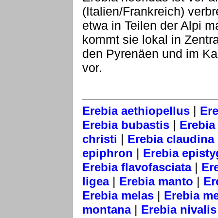
(Italien/Frankreich) verbr
etwa in Teilen der Alpi m
kommt sie lokal in Zentral
den Pyrenäen und im Ka
vor.
|
Erebia aethiopellus
Ere
|
Erebia bubastis
Erebia 
|
christi
Erebia claudina
|
epiphron
Erebia epist
|
Erebia flavofasciata
Er
|
|
ligea
Erebia manto
Er
|
Erebia melas
Erebia m
|
montana
Erebia nivalis