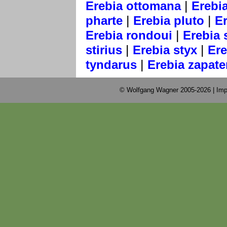
|
Erebia ottomana
Erebia
|
|
pharte
Erebia pluto
E
|
Erebia rondoui
Erebia 
|
|
stirius
Erebia styx
Ere
|
tyndarus
Erebia zapate
© Wolfgang Wagner 2005-2026 |
Imp