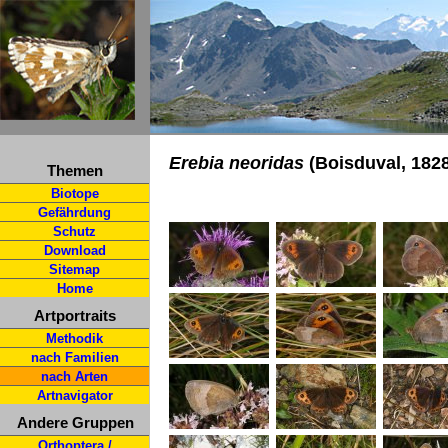
Erebia neoridas
(Boisduval, 1828
Themen
Biotope
Gefährdung
Schutz
Download
Sitemap
Home
Artportraits
Methodik
nach Familien
nach Arten
Artnavigator
Andere Gruppen
Orthoptera /