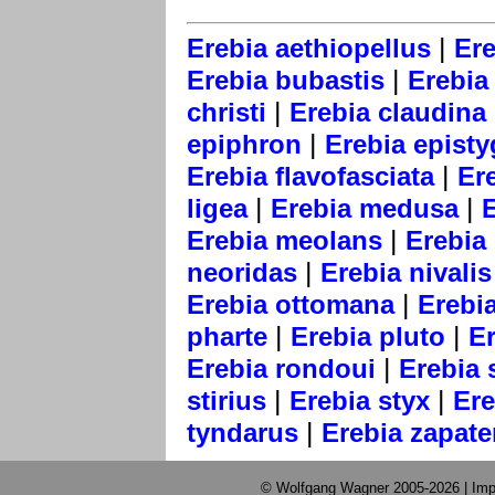
|
Erebia aethiopellus
Ere
|
Erebia bubastis
Erebia 
|
christi
Erebia claudina
|
epiphron
Erebia epist
|
Erebia flavofasciata
Er
|
|
ligea
Erebia medusa
|
Erebia meolans
Erebia
|
neoridas
Erebia nivalis
|
Erebia ottomana
Erebia
|
|
pharte
Erebia pluto
E
|
Erebia rondoui
Erebia 
|
|
stirius
Erebia styx
Ere
|
tyndarus
Erebia zapate
© Wolfgang Wagner 2005-2026 |
Imp