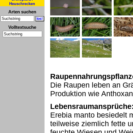
Heuschrecken
Arten suchen
Volltextsuche
Raupennahrungspflanz
Die Raupen leben an Gräs
Produktion wie Anthoxa
Lebensraumansprüche
Erebia manto besiedelt m
teilweise ziemlich fette 
feuchte Wiesen und Wei