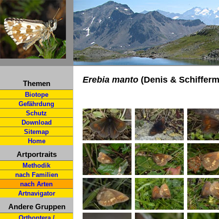
Erebia manto
(Denis & Schiffermü
Themen
Biotope
Gefährdung
Schutz
Download
Sitemap
Home
Artportraits
Methodik
nach Familien
nach Arten
Artnavigator
Andere Gruppen
Orthoptera /