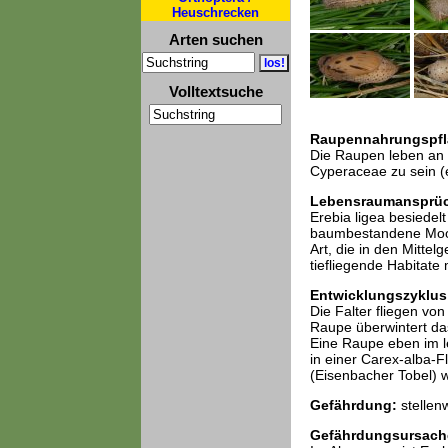
Heuschrecken
Arten suchen
Volltextsuche
Raupennahrungspfl
Die Raupen leben an 
Cyperaceae zu sein (
Lebensraumansprü
Erebia ligea besiedel
baumbestandene Moorr
Art, die in den Mitte
tiefliegende Habitate 
Entwicklungszyklus
Die Falter fliegen von
Raupe überwintert das
Eine Raupe eben im le
in einer Carex-alba-F
(Eisenbacher Tobel) 
Gefährdung:
stellen
Gefährdungsursach