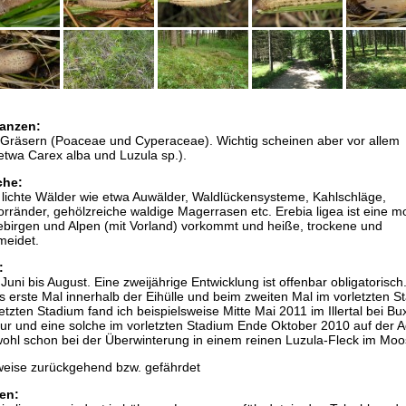
anzen:
Gräsern (Poaceae und Cyperaceae). Wichtig scheinen aber vor allem
etwa Carex alba und Luzula sp.).
che:
t lichte Wälder wie etwa Auwälder, Waldlückensysteme, Kahlschläge,
änder, gehölzreiche waldige Magerrasen etc. Erebia ligea ist eine m
lgebirgen und Alpen (mit Vorland) vorkommt und heiße, trockene und
meidet.
:
 Juni bis August. Eine zweijährige Entwicklung ist offenbar obligatorisch
 erste Mal innerhalb der Eihülle und beim zweiten Mal im vorletzten S
tzten Stadium fand ich beispielsweise Mitte Mai 2011 im Illertal bei B
lur und eine solche im vorletzten Stadium Ende Oktober 2010 auf der 
wohl schon bei der Überwinterung in einem reinen Luzula-Fleck im Moo
weise zurückgehend bzw. gefährdet
en: