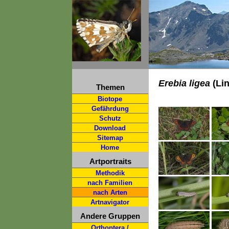
Erebia ligea
(Lin
Themen
Biotope
Gefährdung
Schutz
Download
Sitemap
Home
Artportraits
Methodik
nach Familien
nach Arten
Artnavigator
Andere Gruppen
Orthoptera /