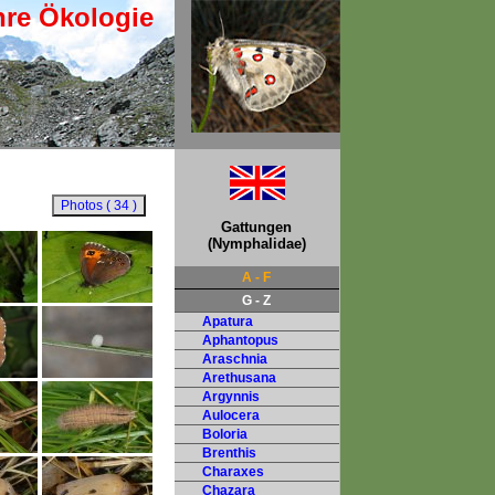
hre Ökologie
Gattungen
(Nymphalidae)
A - F
G - Z
Apatura
Aphantopus
Araschnia
Arethusana
Argynnis
Aulocera
Boloria
Brenthis
Charaxes
Chazara