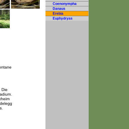
Coenonympha
Danaus
Erebia
Euphydryas
ontane
. Die
tadium.
uxheim
Adelegg
s.